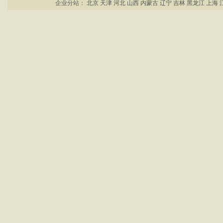
企业分站：
北京
天津
河北
山西
内蒙古
辽宁
吉林
黑龙江
上海